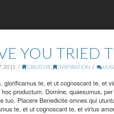
E YOU TRIED T
, 2015
CREATIVE
,
INSPIRATION
LEA
glorificamus te, et ut cognoscant te, et vi
 hoc productum. Domine, quaesumus, per no
re tuo. Placere Benedicite omnes qui utun
mus te, et ut cognoscant te, et virtus amo