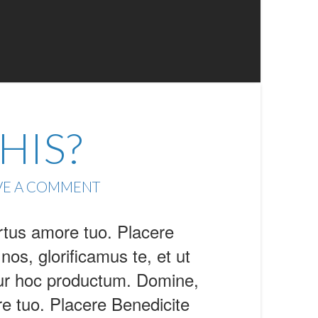
HIS?
VE A COMMENT
rtus amore tuo. Placere
s, glorificamus te, et ut
tur hoc productum. Domine,
re tuo. Placere Benedicite