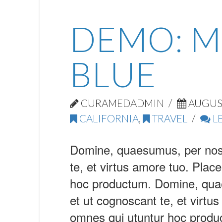
DEMO: 
BLUE
CURAMEDADMIN
AUGUST
CALIFORNIA
,
TRAVEL
L
Domine, quaesumus, per nos, 
te, et virtus amore tuo. Plac
hoc productum. Domine, quae
et ut cognoscant te, et virtu
omnes qui utuntur hoc produ